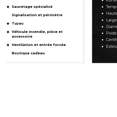
Portée
Sauvetage spécialisé
Temps
Haute
Signalisation et périmètre
Largeu
Tuyau
Diamè
Véhicule incendie, pièce et
Poids:
accessoire
Certi
Ventilation et entrée forcée
Extin
Boutique cadeau