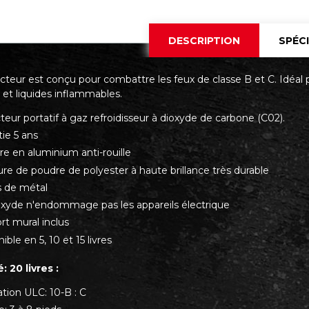
DESCRIPTION
SPÉC
ncteur est conçu pour combattre les feux de classe B et C. Idéal
 et liquides inflammables.
teur portatif à gaz refroidisseur à dioxyde de carbone (C02).
ie 5 ans
re en aluminium anti-rouille
ure de poudre de polyester à haute brillance très durable
s de métal
oxyde n'endommage pas les appareils électrique
rt mural inclus
ible en 5, 10 et 15 livres
: 20 livres :
tion ULC: 10-B : C