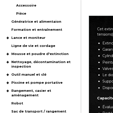
Accessoire
Pièce
Génératrice et alimentaion
Cet exti
Formation et entraînement
tensions)
Lance et moniteur
Extinc
Ligne de vie et cordage
Garant
Mousse et poudre d'extinction
Cylind
Nettoyage, décontamination et
Peint
inspection
Valve
Outil manuel et clé
Le di
Suppo
Piscine et pompe portative
Dispon
Rangement, casier et
aménagement
Capacité
Robot
Évalua
Sac de transport / rangement