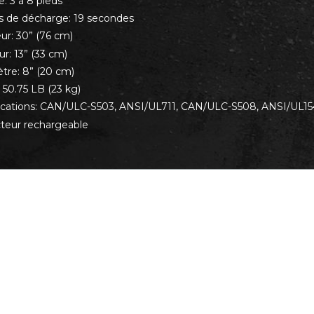
: 3 à 8 pieds
 de décharge: 19 secondes
ur: 30” (76 cm)
r: 13” (33 cm)
tre: 8” (20 cm)
 50.75 LB (23 kg)
fications: CAN/ULC-S503, ANSI/UL711, CAN/ULC-S508, ANSI/UL154
cteur rechargeable