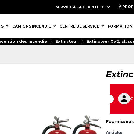
À PRO
SERVICE À LA CLIENTÈLE
S,
ÉQUIPEMENTS,
ÉQUIPEMENTS,
ÉQUIPEMENT
TS
CAMIONS INCENDIE
CENTRE DE SERVICE
FORMATION
évention des incendie
Extincteur
Extincteur Co2, class
Extinc
C
Fournisseur
Article: