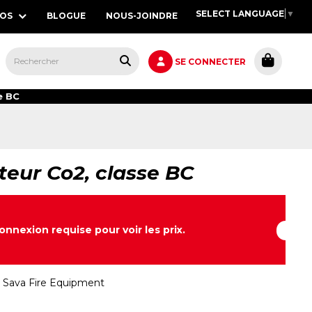
SELECT LANGUAGE
▼
POS
BLOGUE
NOUS-JOINDRE
S,
SE CONNECTER
e BC
teur Co2, classe BC
onnexion requise pour voir les prix.
:
Sava Fire Equipment