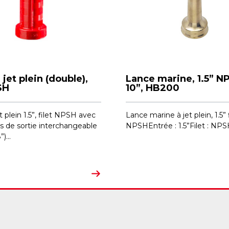
 jet plein (double),
Lance marine, 1.5” N
SH
10”, HB200
t plein 1.5”, filet NPSH avec
Lance marine à jet plein, 1.5” 
s de sortie interchangeable
NPSHEntrée : 1.5”Filet : NPSH
)...