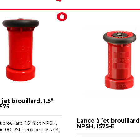
jet brouillard, 1.5”
575
Lance à jet brouillard,
 brouillard, 1.5" filet NPSH,
NPSH, 1575-E
100 PSI. Feux de classe A,