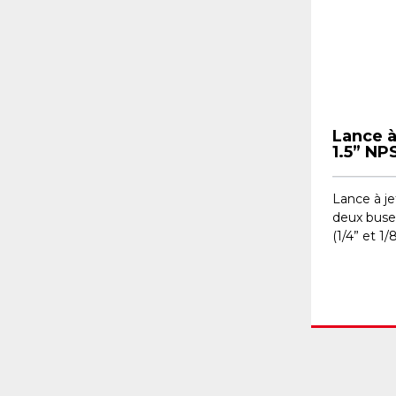
Lance à
1.5” NP
Lance à je
deux buse
(1/4” et 1/8”