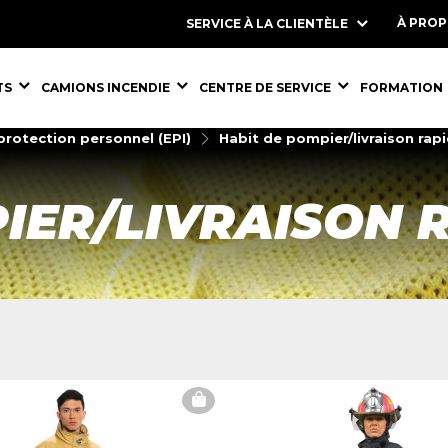
À PRO
SERVICE À LA CLIENTÈLE
S,
ÉQUIPEMENTS,
ÉQUIPEMENTS,
ÉQUIPEMENT
TS
CAMIONS INCENDIE
CENTRE DE SERVICE
FORMATION
rotection personnel (EPI)
Habit de pompier/livraison rap
IER/LIVRAISON 