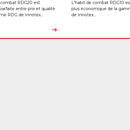
e combat RDG20 est
L'habit de combat RDG10 est 
 parfaite entre prix et qualité
plus économique de la ga
me RDG de Innotex...
de Innotex...