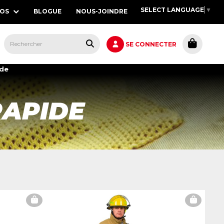
SELECT LANGUAGE
▼
POS
BLOGUE
NOUS-JOINDRE
S,
SE CONNECTER
ide
RAPIDE