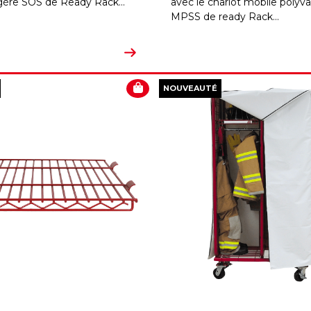
agère SOS de Ready Rack...
avec le chariot mobile polyva
MPSS de ready Rack...
NOUVEAUTÉ