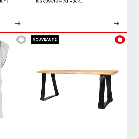
lent,
les casiers Red Rack...
NOUVEAUTÉ