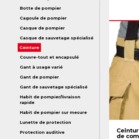
Botte de pompier
Cagoule de pompier
Casque de pompier
Casque de sauvetage spécialisé
Ceinture
Couvre-tout et encapsulé
Gant à usage varié
Gant de pompier
Gant de sauvetage spécialisé
Habit de pompier/livraison
rapide
Habit de pompier sur mesure
Lunette de protection
Ceintur
Protection auditive
de com