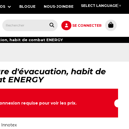
SELECT LANGUAGE
▼
POS
BLOGUE
NOUS-JOINDRE
S,
SE CONNECTER
tion, habit de combat ENERGY
re d'évacuation, habit de
at ENERGY
onnexion requise pour voir les prix.
:
Innotex