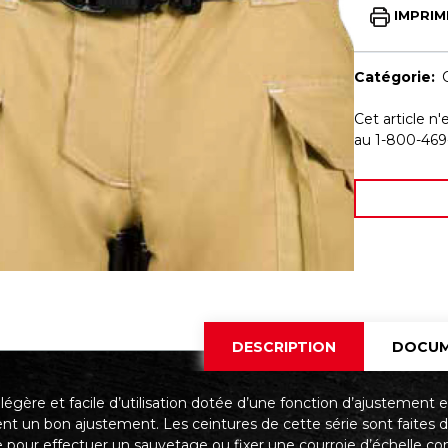
IMPRIM
Catégorie:
Cet article n'
au 1-800-469
DESCRIPTION
DOCUM
légère et facile d’utilisation dotée d’une fonction d’ajustement
nt un bon ajustement. Les ceintures de cette série sont faites d
e pour effectuer un sauvetage ou fixer une courroie d’échelle 