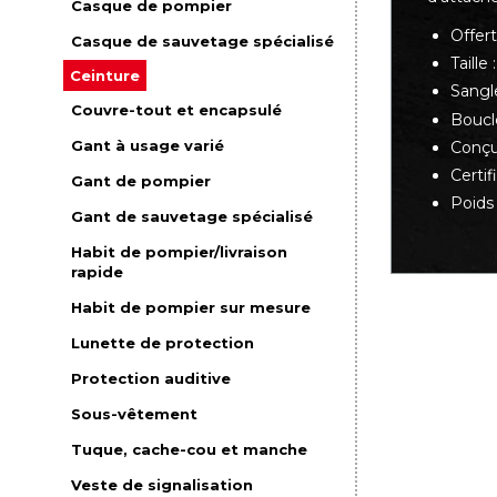
Casque de pompier
Offer
Casque de sauvetage spécialisé
Taille
Ceinture
Sangl
Couvre-tout et encapsulé
Boucl
Gant à usage varié
Conçu
Certi
Gant de pompier
Poids 
Gant de sauvetage spécialisé
Habit de pompier/livraison
rapide
Habit de pompier sur mesure
Lunette de protection
Protection auditive
Sous-vêtement
Tuque, cache-cou et manche
Veste de signalisation