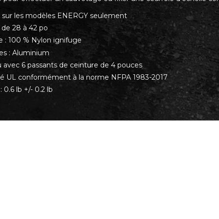
t sur les modèles ENERGY seulement
 : de 28 à 42 po
e : 100 % Nylon ignifuge
es : Aluminium
 avec 6 passants de ceinture de 4 pouces
fié UL conformément à la norme NFPA 1983-2017
: 0.6 lb +/- 0.2 lb