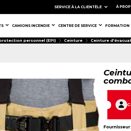
À PRO
SERVICE À LA CLIENTÈLE
S,
ÉQUIPEMENTS,
ÉQUIPEMENTS,
ÉQUIPEMENT
TS
CAMIONS INCENDIE
CENTRE DE SERVICE
FORMATION
rotection personnel (EPI)
Ceinture
Ceinture d'évacua
Ceintu
comb
C
Fournisseur