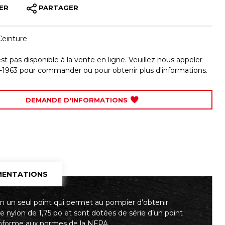
ER
PARTAGER
Ceinture
est pas disponible à la vente en ligne. Veuillez nous appeler
-1963 pour commander ou pour obtenir plus d'informations.
DEMANDE D'INFORMATIONS
ENTATIONS
 en un seul point qui permet au pompier d’obtenir
e nylon de 1,75 po et sont dotées de série d’un point
conforme aux normes de la NFPA.