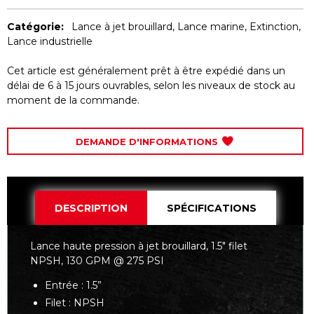
Catégorie:
Lance à jet brouillard
,
Lance marine
,
Extinction
,
Lance industrielle
Cet article est généralement prêt à être expédié dans un
délai de 6 à 15 jours ouvrables, selon les niveaux de stock au
moment de la commande.
DEMANDE D'INFORMATIONS
DESCRIPTION
SPÉCIFICATIONS
Lance haute pression à jet brouillard, 1.5" filet
NPSH, 130 GPM @ 275 PSI
Entrée : 1.5”
Filet : NPSH