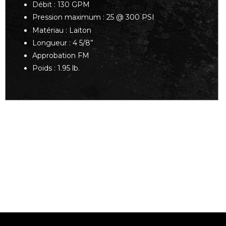
Débit : 130 GPM
Pression maximum : 25 @ 300 PSI
Matériau : Laiton
Longueur : 4 5/8”
Approbation FM
Poids : 1.95 lb.