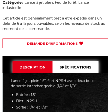
Catégorie:
Lance à jet plein
,
Feu de forêt
,
Lance
industrielle
Cet article est généralement prêt à être expédié dans un
délai de 6 à 15 jours ouvrables, selon les niveaux de stock au
moment de la commande.
DEMANDE D'INFORMATIONS
DESCRIPTION
SPÉCIFICATIONS
Lance à jet plein 1.5”, filet NPSH avec deux buses
de sortie interchangeable (1/4” et 1/8”).
Entrée : 1.5”
Filet : NPSH
Sortie : 1/4” et 1/8”