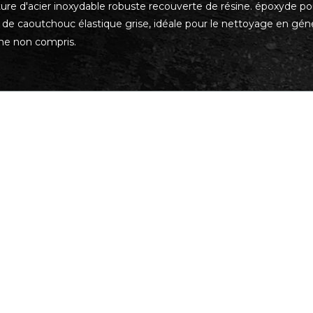
ure d'acier inoxydable robuste recouverte de résine. époxyde pou
de caoutchouc élastique grise, idéale pour le nettoyage en géné
e non compris.