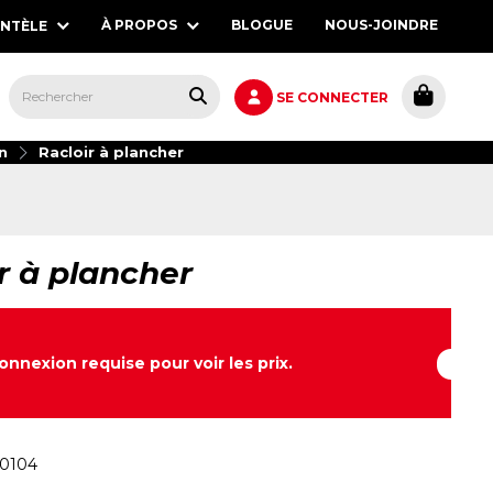
À PROPOS
BLOGUE
NOUS-JOINDRE
ENTÈLE
S,
SE CONNECTER
n
Racloir à plancher
r à plancher
onnexion requise pour voir les prix.
-0104