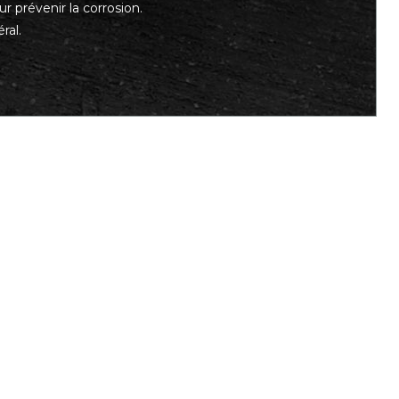
r prévenir la corrosion.
ral.