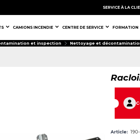
SERVICE À LA CLI
S,
ÉQUIPEMENTS,
ÉQUIPEMENTS,
ÉQUIPEMENT
TS
CAMIONS INCENDIE
CENTRE DE SERVICE
FORMATION
ntamination et inspection
Nettoyage et décontaminatio
Racloi
C
Article:
190