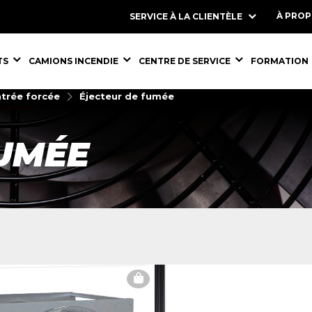
À PRO
SERVICE À LA CLIENTÈLE
S,
ÉQUIPEMENTS,
ÉQUIPEMENTS,
ÉQUIPEMENT
TS
CAMIONS INCENDIE
CENTRE DE SERVICE
FORMATION
ntrée forcée
Éjecteur de fumée
FUMÉE