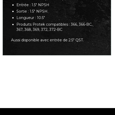
Entrée : 1.5" NPSH
Sortie : 1.5" NPSH
Longueur : 10.5"
Produits Protek compatibles : 366, 366-BC,
367, 368, 369, 372, 372-BC
Aussi disponible avec entrée de 2.5" QST.