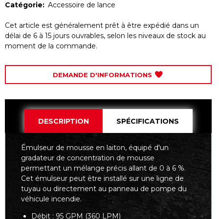
Catégorie:
Accessoire de lance
Cet article est généralement prêt à être expédié dans un
délai de 6 à 15 jours ouvrables, selon les niveaux de stock au
moment de la commande.
DEMANDE D'INFORMATIONS
DESCRIPTION
SPÉCIFICATIONS
Émulseur de mousse en laiton, équipé d'un
gradateur de concentration de mousse
permettant un mélange précis allant de 0 à 6 %.
Cet émulseur peut être installé sur une ligne de
tuyau ou directement au panneau de pompe du
véhicule incendie.
Débit : 95 GPM (360 LPM)