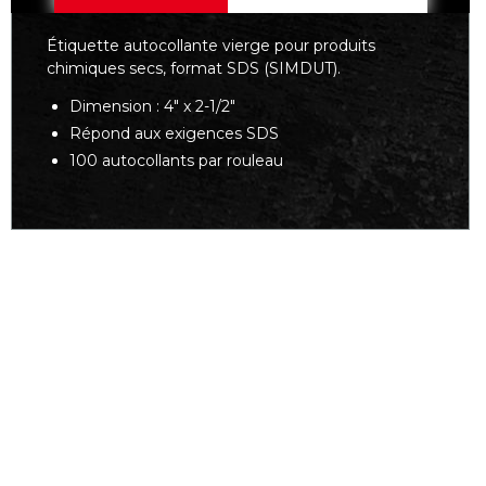
Étiquette autocollante vierge pour produits
chimiques secs, format SDS (SIMDUT).
Dimension : 4" x 2-1/2"
Répond aux exigences SDS
100 autocollants par rouleau