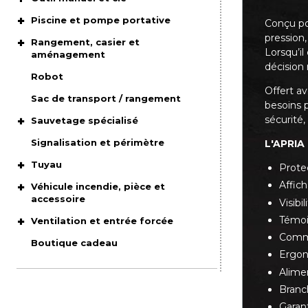
Piscine et pompe portative
Conçu pou
pression,
Rangement, casier et
Lorsqu’i
aménagement
décision 
Robot
Offert a
Sac de transport / rangement
besoins p
sécurité,
Sauvetage spécialisé
Signalisation et périmètre
L'APRIA 
Tuyau
Prote
Affic
Véhicule incendie, pièce et
accessoire
Visibi
Témoi
Ventilation et entrée forcée
Commu
Boutique cadeau
Ergo
Alimen
Branc
Garant