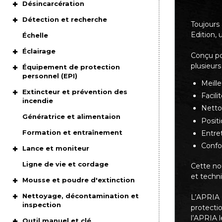
Désincarcération
Détection et recherche
Toujours 
Edition,
Échelle
Éclairage
Conçu po
plusieurs
Équipement de protection
personnel (EPI)
Meille
Extincteur et prévention des
Facili
incendie
Netto
Génératrice et alimentaion
Posit
Formation et entraînement
Entret
Confo
Lance et moniteur
Ligne de vie et cordage
Cette nou
et techn
Mousse et poudre d'extinction
Nettoyage, décontamination et
L’APRIA 
inspection
protectio
l’APRIA l
Outil manuel et clé