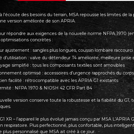
à l’écoute des besoins du terrain, MSA repousse les limites de l
 une version améliorée de son APRIA.
ur répondre aux exigences de la nouvelle norme NFPA 1970 (en
 optimisations concrètes :
ur ajustement : sangles plus longues, coussin lombaire raccourci
té d’utilisation : valve du détendeur T4 améliorée, meilleure pris
yage simplifié : tous les composants textiles sont amovibles
ionnement optimisé : accessoires d’urgence rapprochés du corp
ien facilité : rétrocompatible avec les APRIA G1 existants
rmité : NFPA 1970 & NIOSH 42 CFR Part 84
velle version conserve toute la robustesse et la fiabilité du G1
iques.
G1 XR – l’appareil le plus évolué jamais conçu par MSA L’APRIA 
n respiratoire. Plus perfectionné, plus confortable, plus intelligen
e plus personnalisé que MSA ait créé à ce jour.