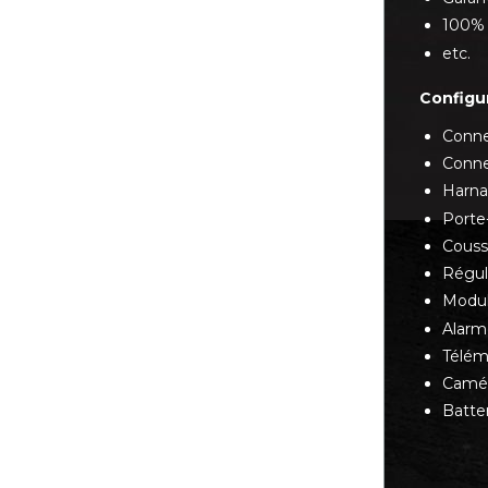
100% 
etc.
Configu
Conne
Conne
Harna
Porte
Couss
Régul
Modul
Alarm
Télém
Camér
Batte