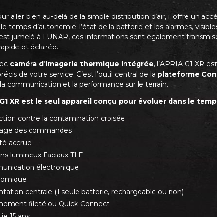
r aller bien au-delà de la simple distribution d’air, il offre un
 le temps d’autonomie, l’état de la batterie et les alarmes, visible
l est jumelé à LUNAR, ces informations sont également transm
rapide et éclairée.
vec
caméra d’imagerie thermique intégrée
, l’APRIA G1 XR es
récis de votre service. C’est l’outil central de la
plateforme Con
 la communication et la performance sur le terrain.
G1 XR est le seul appareil conçu pour évoluer dans le temps
ction contre la contamination croisée
hage des commandes
lité accrue
ns lumineux Faciaux TLF
nication électronique
nomique
tation centrale (1 seule batterie, rechargeable ou non)
hement fileté ou Quick-Connect
ie 15 ans