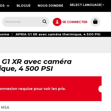
SELECT LANGUAGE
▼
POS
BLOGUE
NOUS-JOINDRE
S,
SE CONNECTER
onome
APRIA G1 XR avec caméra thermique, 4 500 PSI
 G1 XR avec caméra
que, 4 500 PSI
onnexion requise pour voir les prix.
:
MSA