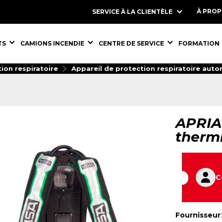
À PRO
SERVICE À LA CLIENTÈLE
S,
ÉQUIPEMENTS,
ÉQUIPEMENTS,
ÉQUIPEMENT
TS
CAMIONS INCENDIE
CENTRE DE SERVICE
FORMATION
ion respiratoire
Appareil de protection respiratoire aut
APRIA
thermi
C
Fournisseur