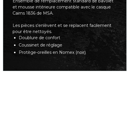
Ensemble de remplacement standard de bavolet
et mousse intérieure compatible avec le casque
Cairns 1836 de MSA.
Les pièces s'enlèvent et se replacent facilement
pour être nettoyés.
Doublure de confort
Coussinet de réglage
Protège-oreilles en Nomex (noir)