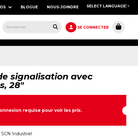
SELECT LANGUAGE
▼
POS
BLOGUE
NOUS-JOINDRE
S,
SE CONNECTER
e signalisation avec
, 28"
onnexion requise pour voir les prix.
:
SCN Industriel