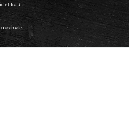
d et froid
té maximale