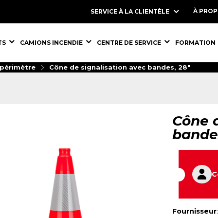
À PRO
SERVICE À LA CLIENTÈLE
S,
ÉQUIPEMENTS,
ÉQUIPEMENTS,
ÉQUIPEMENT
TS
CAMIONS INCENDIE
CENTRE DE SERVICE
FORMATION
 périmètre
Cône de signalisation avec bandes, 28"
Cône d
bandes
C
Fournisseur