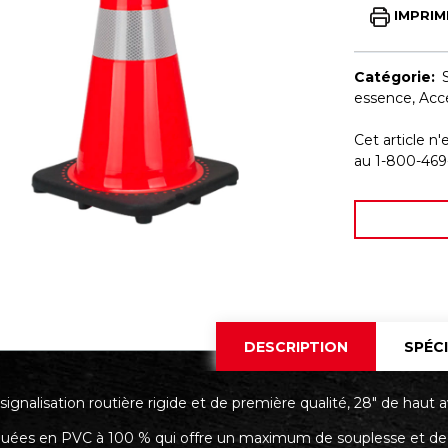
IMPRIM
Catégorie:
essence
,
Acc
Cet article n'
au 1-800-469
DESCRIPTION
SPÉC
ignalisation routière rigide et de première qualité, 28" de haut 
quées en PVC à 100 % qui offre un maximum de souplesse et de 