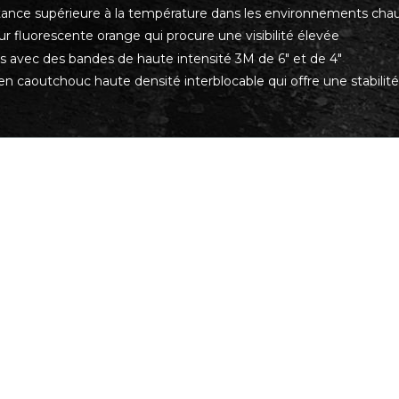
tance supérieure à la température dans les environnements chau
r fluorescente orange qui procure une visibilité élevée
ts avec des bandes de haute intensité 3M de 6" et de 4"
en caoutchouc haute densité interblocable qui offre une stabili