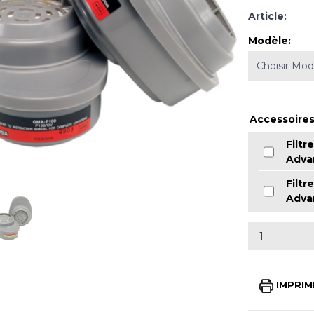
Article:
Modèle
:
Accessoires
Filt
Adva
Filt
Adva
IMPRIM