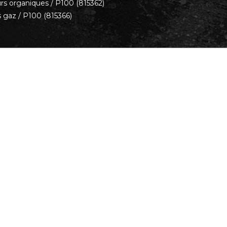
rs organiques / P100 (815362)
s gaz / P100 (815366)