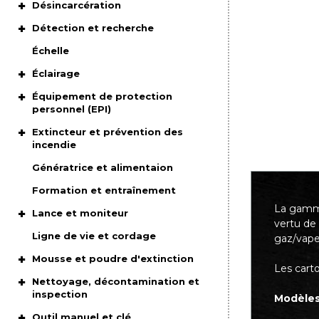
Désincarcération
Détection et recherche
Échelle
Éclairage
Équipement de protection
personnel (EPI)
Extincteur et prévention des
incendie
Génératrice et alimentaion
Formation et entraînement
La gamme
Lance et moniteur
vertu de
Ligne de vie et cordage
gaz/vape
Mousse et poudre d'extinction
Les cart
Nettoyage, décontamination et
inspection
Modèles
Outil manuel et clé