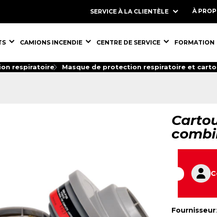
À PRO
SERVICE À LA CLIENTÈLE
S,
ÉQUIPEMENTS,
ÉQUIPEMENTS,
ÉQUIPEMENT
TS
CAMIONS INCENDIE
CENTRE DE SERVICE
FORMATION
on respiratoire
Masque de protection respiratoire et cart
Carto
combi
C
Fournisseur