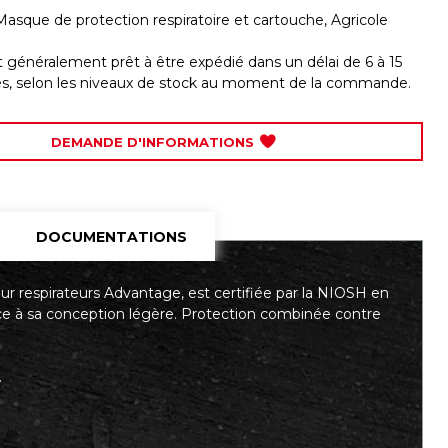
Masque de protection respiratoire et cartouche
,
Agricole
st généralement prêt à être expédié dans un délai de 6 à 15
les, selon les niveaux de stock au moment de la commande.
DEMANDE D'INFORMATIONS
DOCUMENTATIONS
r respirateurs Advantage, est certifiée par la NIOSH en
âce à sa conception légère. Protection combinée contre
.