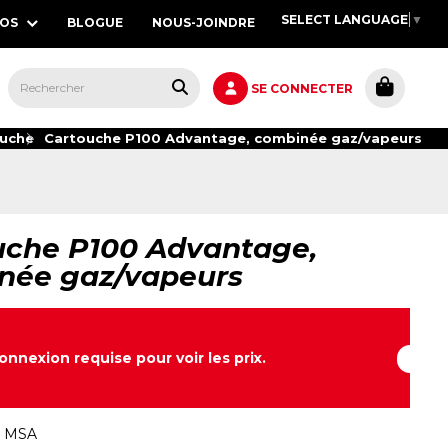
SELECT LANGUAGE
▼
POS
BLOGUE
NOUS-JOINDRE
S,
SE CONNECTER
ouche
Cartouche P100 Advantage, combinée gaz/vapeurs
uche P100 Advantage,
née gaz/vapeurs
onnexion requise pour voir les prix.
:
MSA