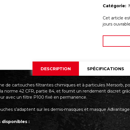
Catégorie:
Cet article e
jours ouvrab
DESCRIPTION
SPÉCIFICATIONS
 de cartouches filtrantes chimiques et à particules Mersorb, pou
 la norme 42 CFR, partie 84, et fournit un rendement discret gr
ur avec un filtre P100 fixé en permanence.
ouches s’adaptent sur les demis-masques et masque Advantage
 disponibles :