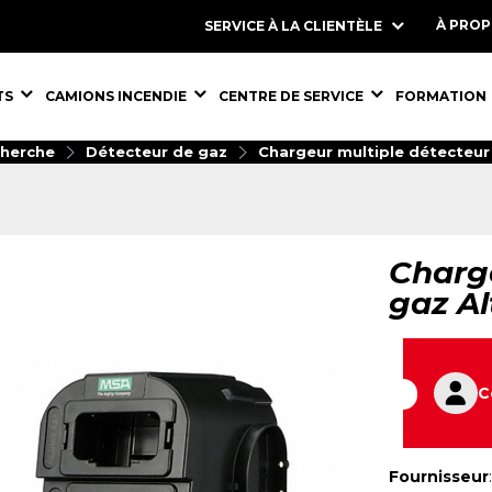
À PRO
SERVICE À LA CLIENTÈLE
S,
ÉQUIPEMENTS,
ÉQUIPEMENTS,
ÉQUIPEMENT
TS
CAMIONS INCENDIE
CENTRE DE SERVICE
FORMATION
cherche
Détecteur de gaz
Chargeur multiple détecteur 
Charge
gaz Al
C
Fournisseur