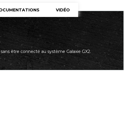
OCUMENTATIONS
VIDÉO
 sans être connecté au système Galaxie GX2.