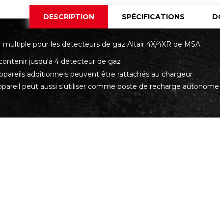
DESCRIPTION
SPÉCIFICATIONS
D
 multiple pour les détecteurs de gaz Altair 4X/4XR de MSA.
contenir jusqu'à 4 détecteur de gaz
ppareils additionnels peuvent être rattachés au chargeur
ppareil peut aussi s'utiliser comme poste de recharge autonome