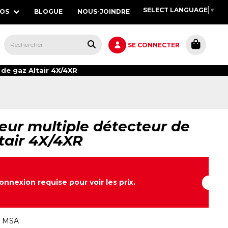
SELECT LANGUAGE
▼
POS
BLOGUE
NOUS-JOINDRE
S,
SE CONNECTER
de gaz Altair 4X/4XR
ur multiple détecteur de
tair 4X/4XR
onnexion requise pour voir les prix.
:
MSA