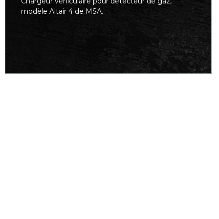
Chargeur véhiculaire pour détecteur de gaz,
modèle Altair 4 de MSA.