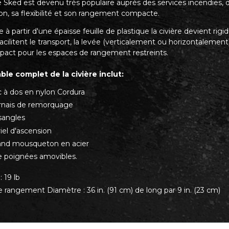
e Sked est devenu très populaire auprès des services incendies, de
tion, sa flexibilité et son rangement compacte.
 à partir d'une épaisse feuille de plastique la civière devient rig
acilitent le transport, la levée (verticalement ou horizontalemen
pact pour les espaces de rangement restreints.
le complet de la civière inclut:
c à dos en nylon Cordura
rnais de remorquage
sangles
iel d'ascension
and mousqueton en acier
e poignées amovibles.
: 19 lb
 rangement Diamètre : 36 in. (91 cm) de long par 9 in. (23 cm)