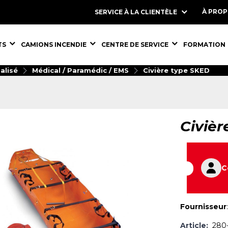
À PRO
SERVICE À LA CLIENTÈLE
S,
ÉQUIPEMENTS,
ÉQUIPEMENTS,
ÉQUIPEMENT
TS
CAMIONS INCENDIE
CENTRE DE SERVICE
FORMATION
alisé
Médical / Paramédic / EMS
Civière type SKED
Civièr
C
Fournisseur
Article:
280