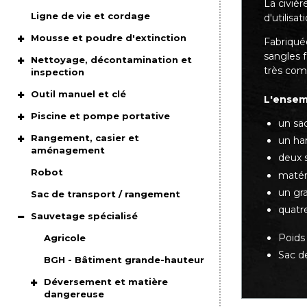
La civièr
Ligne de vie et cordage
d'utilisa
Mousse et poudre d'extinction
Fabriquée
sangles f
Nettoyage, décontamination et
très com
inspection
Outil manuel et clé
L'ensemb
Piscine et pompe portative
un sa
Rangement, casier et
un ha
aménagement
deux 
Robot
matér
un gr
Sac de transport / rangement
quatr
Sauvetage spécialisé
Poids 
Agricole
Sac de
BGH - Bâtiment grande-hauteur
Déversement et matière
dangereuse