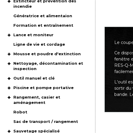
Extincteur et prévention des
incendie
Génératrice et alimentaion
Formation et entraînement
Lance et moniteur
Le coupe 
Ligne de vie et cordage
Ce dispos
Mousse et poudre d'extinction
fenêtre 
Nettoyage, décontamination et
RES-Q-ME
inspection
facilemen
Outil manuel et clé
L'outil e
Piscine et pompe portative
sortir d
bande. L
Rangement, casier et
aménagement
Robot
Sac de transport / rangement
Sauvetage spécialisé