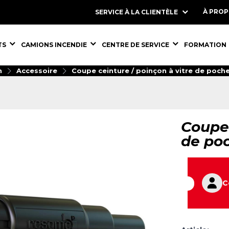
À PRO
SERVICE À LA CLIENTÈLE
S,
ÉQUIPEMENTS,
ÉQUIPEMENTS,
ÉQUIPEMENT
TS
CAMIONS INCENDIE
CENTRE DE SERVICE
FORMATION
n
Accessoire
Coupe ceinture / poinçon à vitre de poch
Coupe 
de po
C