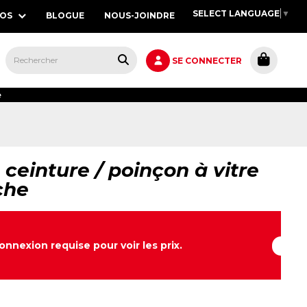
SELECT LANGUAGE
▼
POS
BLOGUE
NOUS-JOINDRE
S,
SE CONNECTER
e
ceinture / poinçon à vitre
che
onnexion requise pour voir les prix.