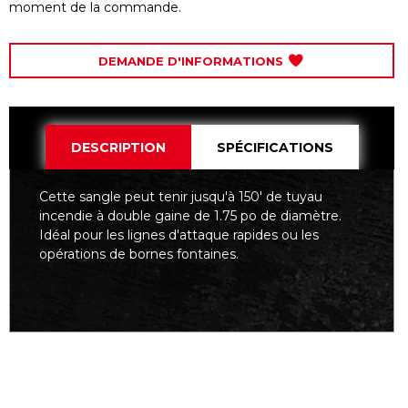
moment de la commande.
DEMANDE D'INFORMATIONS
DESCRIPTION
SPÉCIFICATIONS
Cette sangle peut tenir jusqu'à 150' de tuyau
incendie à double gaine de 1.75 po de diamètre.
Idéal pour les lignes d'attaque rapides ou les
opérations de bornes fontaines.