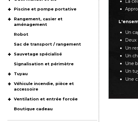
La cei
Appro
Piscine et pompe portative
Rangement, casier et
L'ensem
aménagement
Un ca
Robot
Deux 
Sac de transport / rangement
Un re
Sauvetage spécialisé
Un ch
Une b
Signalisation et périmètre
Un tu
Tuyau
Une c
Véhicule incendie, pièce et
accessoire
Ventilation et entrée forcée
Boutique cadeau