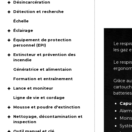
Désincarcération
Détection et recherche
Échelle
Éclairage
Équipement de protection
Le respir
personnel (EPI)
les gaz 
Extincteur et prévention des
incendie
Le respir
ergonomiq
Génératrice et alimentaion
Formation et entraînement
Grâce aux
cartouch
Lance et moniteur
batteries
Ligne de vie et cordage
Capu
Mousse et poudre d'extinction
Alarme
Nettoyage, décontamination et
Moins
inspection
Systèm
Outil manuel et clé