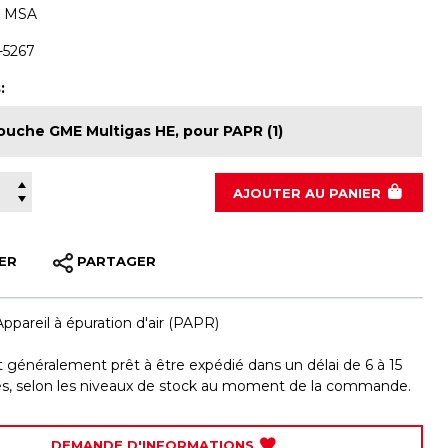
:
MSA
-5267
:
ouche GME Multigas HE, pour PAPR (1)
400-5267
AJOUTER
AU PANIER
ER
PARTAGER
Appareil à épuration d'air (PAPR)
st généralement prêt à être expédié dans un délai de 6 à 15
les, selon les niveaux de stock au moment de la commande.
DEMANDE D'INFORMATIONS