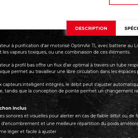
DESCRIPTION
SPÉC
ateur à purification d'air motorisé OptimAir TL avec batterie au Li
et les vapeurs toxiques, ou une combinaison de ces éléments.
ateur à profil bas offre un flux d'air optimal à travers un tube res
ue permet au travailleur une libre circulation dans les espaces p
 capteurs intelligent intégrés, le débit peut s'ajuster automatiq
e, tandis que la conception de pointe permet un changement rap
.
chon inclus
s sonores et visuelles pour alerter en cas de faible débit ou de f
 d'encombrement et une meilleure répartition du poids améliorent 
e léger et facile à ajuster