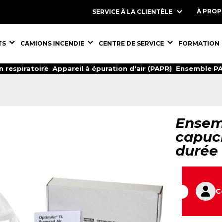
À PRO
SERVICE À LA CLIENTÈLE
S,
ÉQUIPEMENTS,
ÉQUIPEMENTS,
ÉQUIPEMENT
TS
CAMIONS INCENDIE
CENTRE DE SERVICE
FORMATION
n respiratoire
Appareil à épuration d'air (PAPR)
Ensemble PAP
Ensem
capuch
durée
C