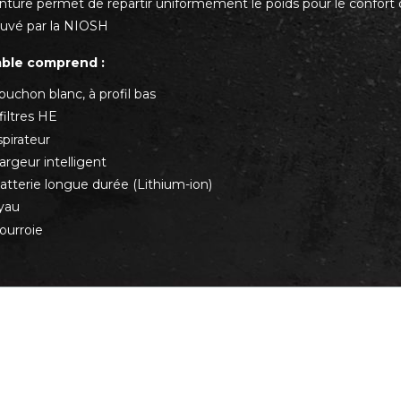
nture permet de répartir uniformément le poids pour le confort de
uvé par la NIOSH
ble comprend :
puchon blanc, à profil bas
filtres HE
spirateur
argeur intelligent
atterie longue durée (Lithium-ion)
yau
ourroie