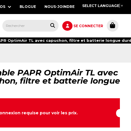
SELECT LANGUAGE
▼
POS
BLOGUE
NOUS-JOINDRE
S,
SE CONNECTER
R OptimAir TL avec capuchon, filtre et batterie longue dur
ble PAPR OptimAir TL avec
on, filtre et batterie longue
onnexion requise pour voir les prix.