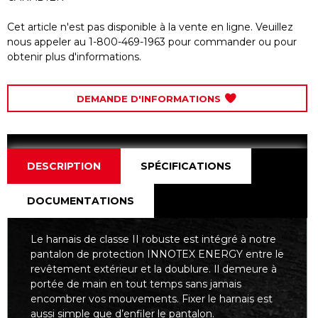
Cet article n'est pas disponible à la vente en ligne. Veuillez
nous appeler au 1-800-469-1963 pour commander ou pour
obtenir plus d'informations.
DEMANDE D'INFORMATIONS
DESCRIPTION
SPÉCIFICATIONS
DOCUMENTATIONS
Le harnais de classe II robuste est intégré à notre
pantalon de protection INNOTEX ENERGY entre le
revêtement extérieur et la doublure. Il demeure à
portée de main en tout temps sans jamais
encombrer vos mouvements. Fixer le harnais est
aussi simple que d’enfiler le pantalon.