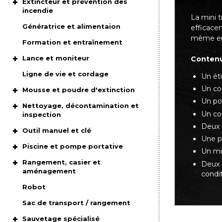
Extincteur et prévention des
incendie
La mini t
Génératrice et alimentaion
efficace
même en
Formation et entraînement
Lance et moniteur
Contenu 
Ligne de vie et cordage
Un ét
Un co
Mousse et poudre d'extinction
Un poi
Nettoyage, décontamination et
Un cou
inspection
Deux p
Outil manuel et clé
Une p
Piscine et pompe portative
Un mi
Rangement, casier et
Deux 
aménagement
condi
Robot
Sac de transport / rangement
Sauvetage spécialisé