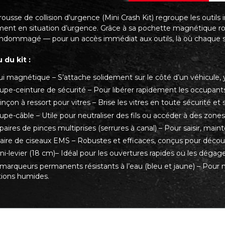
rousse de collision d'urgence (
Mini Crash Kit)
regroupe les outils 
ment en situation d’urgence. Grâce à sa pochette magnétique robu
dommagé — pour un accès immédiat aux outils, là où chaque
du kit :
ui magnétique – S’attache solidement sur le côté d’un véhicul
upe-ceinture de sécurité – Pour libérer rapidement les occupant
nçon à ressort pour vitres – Brise les vitres en toute sécurité et s
pe-câble – Utile pour neutraliser des fils ou accéder à des zones
aires de pinces multiprises (serrures à canal) – Pour saisir, mai
aire de ciseaux EMS – Robustes et efficaces, conçus pour déco
ni-levier (18 cm)– Idéal pour les ouvertures rapides ou les déga
marqueurs permanents résistants à l’eau (bleu et jaune) – Pour 
tions humides.