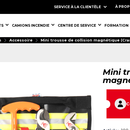
À PRO
SERVICE À LA CLIENTÈLE
S,
ÉQUIPEMENTS,
ÉQUIPEMENTS,
ÉQUIPEMENT
TS
CAMIONS INCENDIE
CENTRE DE SERVICE
FORMATION
n
Accessoire
Mini trousse de collision magnétique (Cras
Mini t
magné
C