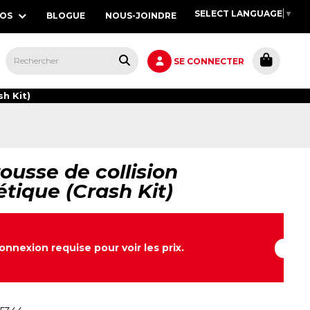
SELECT LANGUAGE
▼
POS
BLOGUE
NOUS-JOINDRE
S,
SE CONNECTER
h Kit)
rousse de collision
tique (Crash Kit)
onnexion requise pour voir les prix.