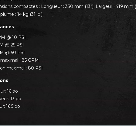
sions compactes : Longueur : 330 mm (13”), Largeur : 419 mm (1
plume : 14 kg (31 lb.)
mances
PM @ 10 PSI
M @ 25 PSI
M @ 50 PSI
 maximal : 85 GPM
ion maximal : 80 PSI
ions
ur: 16 po
eur: 13 po
r: 16,5 po