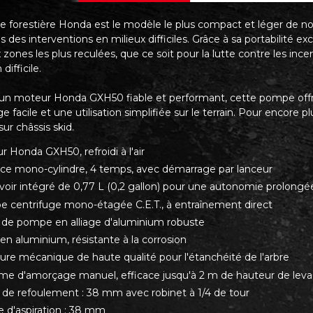
 forestière Honda est le modèle le plus compact et léger de 
 des interventions en milieux difficiles. Grâce à sa portabilité e
x zones les plus reculées, que ce soit pour la lutte contre les ince
 difficile.
un moteur Honda GXH50 fiable et performant, cette pompe offr
 facile et une utilisation simplifiée sur le terrain. Pour encore pl
ur châssis skid.
 Honda GXH50, refroidi à l'air
ce mono-cylindre, 4 temps, avec démarrage par lanceur
voir intégré de 0,77 L (0,2 gallon) pour une autonomie prolongé
 centrifuge mono-étagée C.E.T., à entraînement direct
 de pompe en alliage d'aluminium robuste
en aluminium, résistante à la corrosion
ture mécanique de haute qualité pour l'étanchéité de l'arbre
me d'amorçage manuel, efficace jusqu'à 2 m de hauteur de lev
e de refoulement : 38 mm avec robinet à 1/4 de tour
e d'aspiration : 38 mm