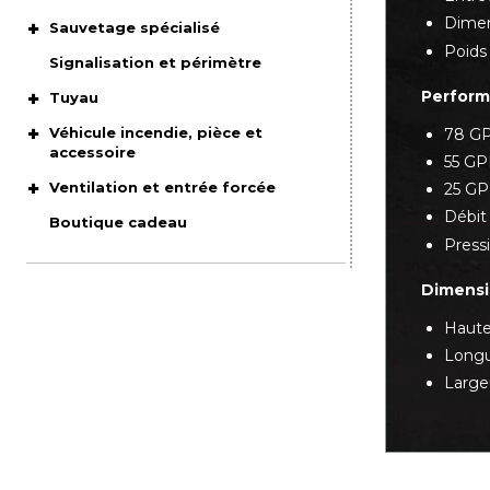
Dimen
Sauvetage spécialisé
Poids 
Signalisation et périmètre
Perfor
Tuyau
Véhicule incendie, pièce et
78 G
accessoire
55 GP
Ventilation et entrée forcée
25 GP
Débit
Boutique cadeau
Press
Dimens
Haute
Longu
Largeu