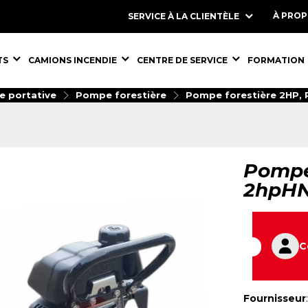
À PRO
SERVICE À LA CLIENTÈLE
S,
ÉQUIPEMENTS,
ÉQUIPEMENTS,
ÉQUIPEMENT
TS
CAMIONS INCENDIE
CENTRE DE SERVICE
FORMATION
e portative
Pompe forestière
Pompe forestière 2HP,
Pompe
2hpH
C
Fournisseur