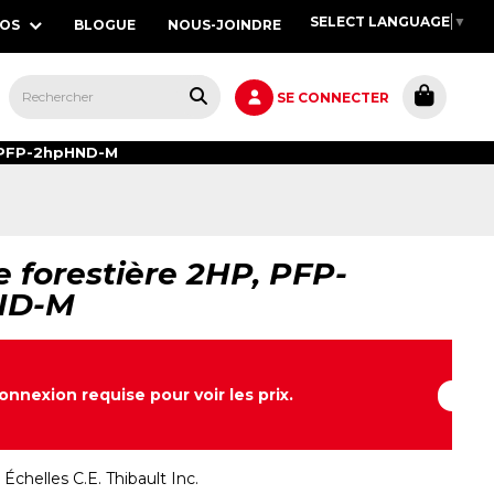
SELECT LANGUAGE
▼
POS
BLOGUE
NOUS-JOINDRE
S,
SE CONNECTER
 PFP-2hpHND-M
 forestière 2HP, PFP-
ND-M
onnexion requise pour voir les prix.
:
Échelles C.E. Thibault Inc.