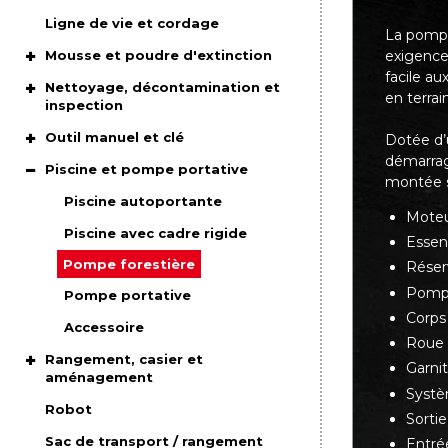
Ligne de vie et cordage
La pompe
exigences
Mousse et poudre d'extinction
facile au
Nettoyage, décontamination et
en terrain
inspection
Outil manuel et clé
Dotée d’
démarrage
Piscine et pompe portative
montée s
Piscine autoportante
Moteur
Piscine avec cadre rigide
Essen
Pompe forestière
Réser
Pompe
Pompe portative
Corps
Accessoire
Roue 
Rangement, casier et
Garni
aménagement
Systè
Robot
Sorti
Sac de transport / rangement
Entré