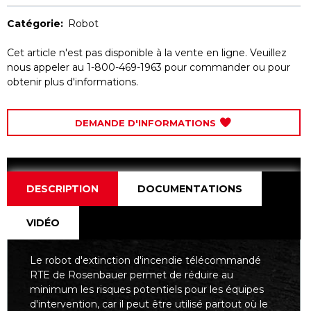
Catégorie:
Robot
Cet article n'est pas disponible à la vente en ligne. Veuillez
nous appeler au 1-800-469-1963 pour commander ou pour
obtenir plus d'informations.
DEMANDE D'INFORMATIONS
DESCRIPTION
DOCUMENTATIONS
VIDÉO
Le robot d'extinction d'incendie télécommandé
RTE de Rosenbauer permet de réduire au
minimum les risques potentiels pour les équipes
d'intervention, car il peut être utilisé partout où le