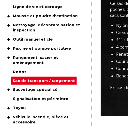
Ce sac d
Ligne de vie et cordage
poches, 
sacs sont
Mousse et poudre d'extinction
Nettoyage, décontamination et
Nylon
inspection
Croix
Outil manuel et clé
34" x 
4 com
Piscine et pompe portative
Fenêt
Rangement, casier et
Courr
aménagement
Courr
Robot
Bande
Sac de transport / rangement
En cas de
Sauvetage spécialisé
Signalisation et périmètre
Tuyau
Véhicule incendie, pièce et
accessoire