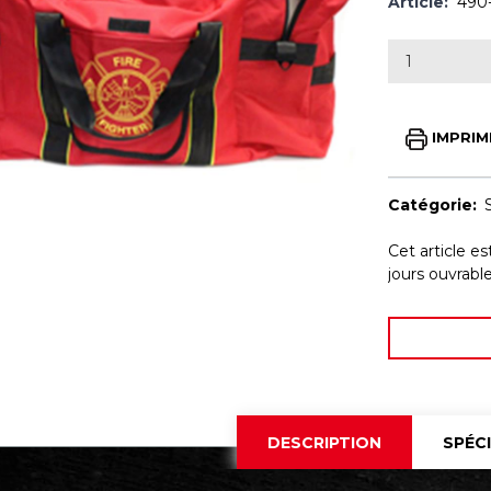
Article:
490
IMPRIM
Catégorie:
Cet article e
jours ouvrab
DESCRIPTION
SPÉC