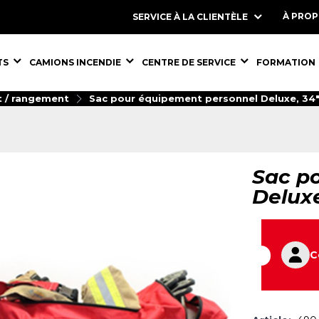
À PRO
SERVICE À LA CLIENTÈLE
S,
ÉQUIPEMENTS,
ÉQUIPEMENTS,
ÉQUIPEMENT
TS
CAMIONS INCENDIE
CENTRE DE SERVICE
FORMATION
t / rangement
Sac pour équipement personnel Deluxe, 34" 
Sac p
Deluxe
C