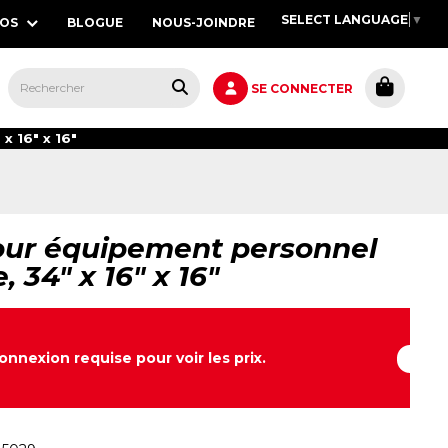
SELECT LANGUAGE
▼
POS
BLOGUE
NOUS-JOINDRE
S,
SE CONNECTER
x 16" x 16"
our équipement personnel
, 34" x 16" x 16"
onnexion requise pour voir les prix.