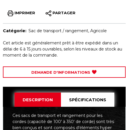
IMPRIMER
PARTAGER
Catégorie:
Sac de transport / rangement
,
Agricole
Cet article est généralement prêt à être expédié dans un
délai de 6 à 15 jours ouvrables, selon les niveaux de stock au
moment de la commande.
DEMANDE D'INFORMATIONS
DESCRIPTION
SPÉCIFICATIONS
Ces sacs de transport et rangement pour les
cordes (capacité de 100' à 350' de corde) sont très
bien conçus et sont composés d'éléments hyper