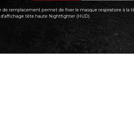
 de remplacement permet de fixer le masque respiratoire à la têt
d’affichage tête haute Nightfighter (HUD).