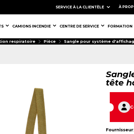
À PRO
SERVICE À LA CLIENTÈLE
S,
ÉQUIPEMENTS,
ÉQUIPEMENTS,
ÉQUIPEMENT
TS
CAMIONS INCENDIE
CENTRE DE SERVICE
FORMATION
ion respiratoire
Pièce
Sangle pour système d'affichag
Sangl
tête h
C
Fournisseur