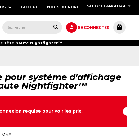
SELECT LANGUAGE
▼
POS
BLOGUE
NOUS-JOINDRE
S,
SE CONNECTER
e tête haute Nightfighter™
e pour système d'affichage
aute Nightfighter™
onnexion requise pour voir les prix.
:
MSA