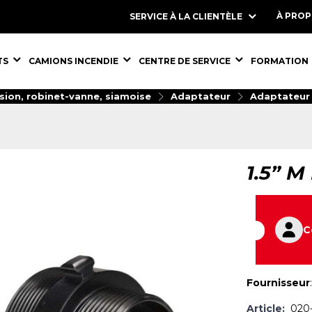
À PRO
SERVICE À LA CLIENTÈLE
S,
ÉQUIPEMENTS,
ÉQUIPEMENTS,
ÉQUIPEMENT
TS
CAMIONS INCENDIE
CENTRE DE SERVICE
FORMATION
sion, robinet-vanne, siamoise
Adaptateur
Adaptateur 
1.5” M
C
Fournisseur
Article:
020