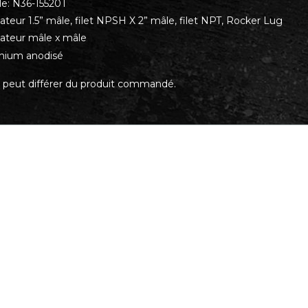
e: N36-15520T
ateur 1.5” mâle, filet NPSH X 2” mâle, filet NPT, Rocker Lug
ateur mâle x mâle
nium anodisé
 peut différer du produit commandé.