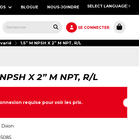
SELECT LANGUAGE
▼
POS
BLOGUE
NOUS-JOINDRE
S,
SE CONNECTER
varié
1.5” M NPSH X 2” M NPT, R/L
 NPSH X 2” M NPT, R/L
onnexion requise pour voir les prix.
:
Dixon
-5085