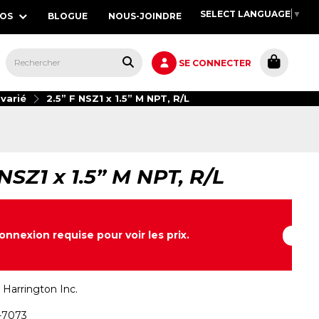
SELECT LANGUAGE
▼
POS
BLOGUE
NOUS-JOINDRE
S,
SE CONNECTER
varié
2.5” F NSZ1 x 1.5” M NPT, R/L
 NSZ1 x 1.5” M NPT, R/L
onnexion requise pour voir les prix.
:
Harrington Inc.
-7073