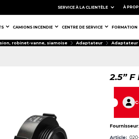
À PRO
SERVICE À LA CLIENTÈLE
S,
ÉQUIPEMENTS,
ÉQUIPEMENTS,
ÉQUIPEMENT
TS
CAMIONS INCENDIE
CENTRE DE SERVICE
FORMATION
sion, robinet-vanne, siamoise
Adaptateur
Adaptateur 
2.5” F
C
Fournisseur
Article:
020