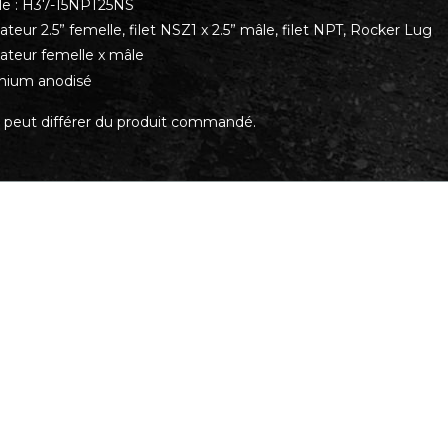
e : H37-15NPT25NS
teur 2.5” femelle, filet NSZ1 x 2.5” mâle, filet NPT, Rocker Lug
ateur femelle x mâle
nium anodisé
 peut différer du produit commandé.