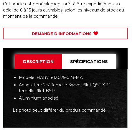
Cet article est généralement prêt à être expédié dans un
délai de 6 à 15 jours ouvrables, selon les niveaux de stock au
moment de la commande.
DEMANDE D'INFORMATIONS
DESCRIPTION
SPÉCIFICATIONS
Modèle: HAR71813025-023-MA
Adaptateur 2.5” femelle Swivel, filet QST X 3”
femelle, filet BSP
Aluminium anodisé
La photo peut différer du produit commandé.