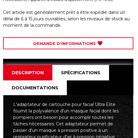
Cet article est généralement prêt à être expédié dans un
délai de 6 à 15 jours ouvrables, selon les niveaux de stock au
moment de la commande.
DEMANDE D'INFORMATIONS
DESCRIPTION
SPÉCIFICATIONS
DOCUMENTATIONS
L'adaptateur de cartouche pour facial Ultra Elite
fournit la polyvalence d’un masque facial dont les
pompiers ont besoin pour accomplir toutes les
tâches nécessaires. Cet adaptateur permet de
passer d'un masque à pression positive à un
respirateur purificateur d'air à pression négative