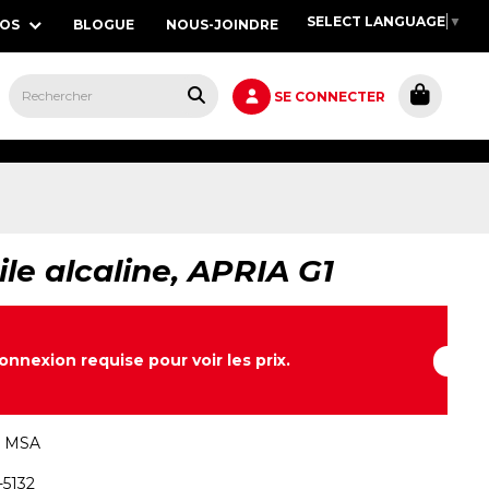
SELECT LANGUAGE
▼
POS
BLOGUE
NOUS-JOINDRE
S,
SE CONNECTER
ile alcaline, APRIA G1
onnexion requise pour voir les prix.
:
MSA
-5132