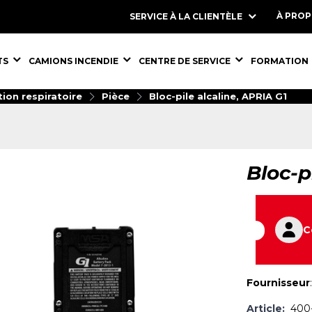
À PRO
SERVICE À LA CLIENTÈLE
S,
ÉQUIPEMENTS,
ÉQUIPEMENTS,
ÉQUIPEMENT
TS
CAMIONS INCENDIE
CENTRE DE SERVICE
FORMATION
ion respiratoire
Pièce
Bloc-pile alcaline, APRIA G1
Bloc-p
C
Fournisseur
Article:
400