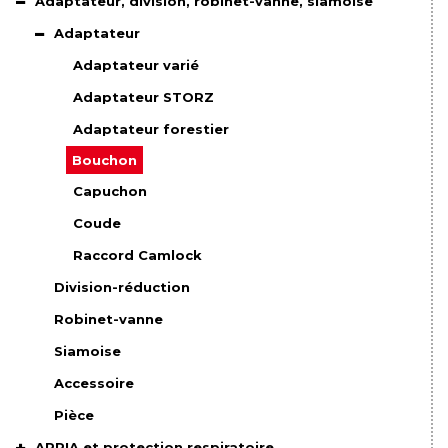
Adaptateur, division, robinet-vanne, siamoise
Adaptateur
Adaptateur varié
Adaptateur STORZ
Adaptateur forestier
Bouchon
Capuchon
Coude
Raccord Camlock
Division-réduction
Robinet-vanne
Siamoise
Accessoire
Pièce
APRIA et protection respiratoire