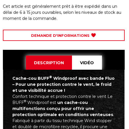
Cet article est généralement prêt à être expédié dans un
délai de 6 à 15 jours ouvrables, selon les niveaux de stock au
moment de la commande.
DEMANDE D'INFORMATIONS
DESCRIPTION
VIDÉO
®
Cache-cou BUFF
Windproof avec bande Fluo
– Pour une protection contre le vent, le froid
et une visibilité accrue !
Confort technique et protection contre le vent Le
®
BUFF
Windproof est
un cache-cou
multifonctions conçu pour offrir une
protection optimale en conditions venteuses
.
Fabriqué à partir du tissu technique Wind stopper
et doublé de microfibre recyclée, il procure une