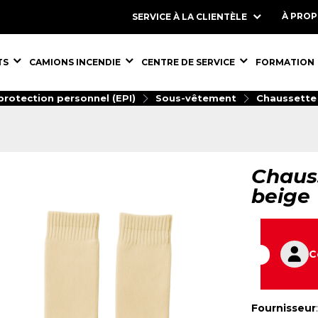
À PRO
SERVICE À LA CLIENTÈLE
S,
ÉQUIPEMENTS,
ÉQUIPEMENTS,
ÉQUIPEMENT
TS
CAMIONS INCENDIE
CENTRE DE SERVICE
FORMATION
rotection personnel (EPI)
Sous-vêtement
Chaussette 
Chaus
beige
C
Fournisseur