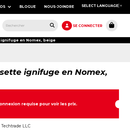
SELECT LANGUAGE
▼
POS
BLOGUE
NOUS-JOINDRE
S,
SE CONNECTER
ignifuge en Nomex, beige
sette ignifuge en Nomex,
onnexion requise pour voir les prix.
:
Techtrade LLC