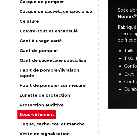
Casque de pompier
Spéciale
Casque de sauvetage spécialisé
®
Nomex
Ceinture
Fabriqués
Couvre-tout et encapsulé
même apr
de fricti
Gant à usage varié
Taille
Gant de pompier
Tissu
Gant de sauvetage spécialisé
Confo
Habit de pompier/livraison
Excell
rapide
Coutur
Habit de pompier sur mesure
Durabi
Lunette de protection
Protection auditive
Sous-vêtement
Tuque, cache-cou et manche
Veste de signalisation