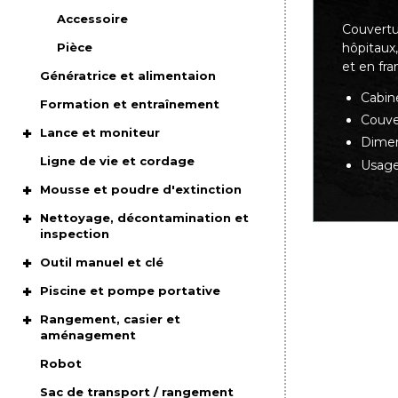
Accessoire
Couvertur
hôpitaux,
Pièce
et en fra
Génératrice et alimentaion
Cabin
Formation et entraînement
Couver
Lance et moniteur
Dimens
Ligne de vie et cordage
Usage
Mousse et poudre d'extinction
Nettoyage, décontamination et
inspection
Outil manuel et clé
Piscine et pompe portative
Rangement, casier et
aménagement
Robot
Sac de transport / rangement