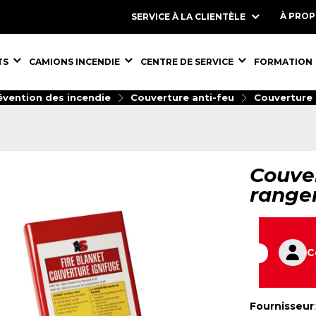
À PRO
SERVICE À LA CLIENTÈLE
S,
ÉQUIPEMENTS,
ÉQUIPEMENTS,
ÉQUIPEMENT
TS
CAMIONS INCENDIE
CENTRE DE SERVICE
FORMATION
évention des incendie
Couverture anti-feu
Couverture 
Couver
range
C
Fournisseur