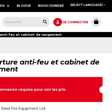
SELECT LANGUAGE
▼
POS
BLOGUE
NOUS-JOINDRE
S,
SE CONNECTER
anti-feu et cabinet de rangement
ture anti-feu et cabinet de
ment
onnexion requise pour voir les prix.
:
Steel Fire Equipment Ltd