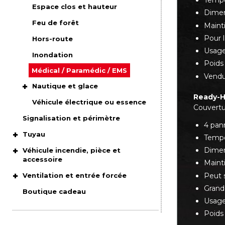
Tempé
Espace clos et hauteur
Dimen
Feu de forêt
Maint
Pour l
Hors-route
Usage
Inondation
Poids 
Médical / Paramédic / EMS
Vendu 
Nautique et glace
Ready-H
Véhicule électrique ou essence
Couvertu
Signalisation et périmètre
4 pan
Tuyau
Tempé
Dimen
Véhicule incendie, pièce et
accessoire
Maint
Peut 
Ventilation et entrée forcée
Grande
Boutique cadeau
Usage
Poids 