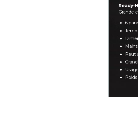
Ready-H
Grande c
6 pan
Tempé
Dimen
Maint
Peut 
Grande
Usage
Poids 