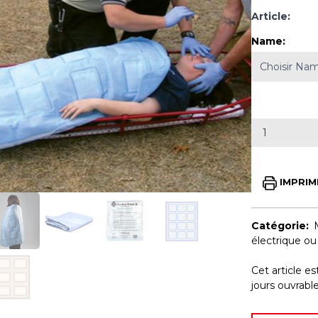
Article:
Name
:
IMPRIM
Catégorie:
électrique o
Cet article e
jours ouvrab