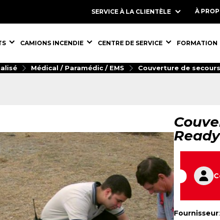
À PRO
SERVICE À LA CLIENTÈLE
S,
ÉQUIPEMENTS,
ÉQUIPEMENTS,
ÉQUIPEMENT
TS
CAMIONS INCENDIE
CENTRE DE SERVICE
FORMATION
alisé
Médical / Paramédic / EMS
Couverture de secours
Couver
Ready
C
Fournisseur