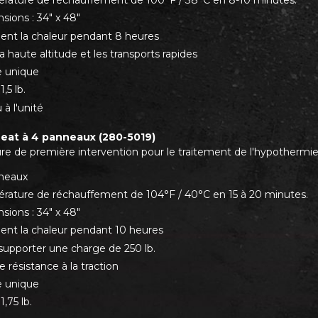
rature de réchauffement de 100°F / 38°C en 8-10 minutes.
sions : 34" x 48"
ient la chaleur pendant 8 heures
a haute altitude et les transports rapides
 unique
1,5 lb.
à l'unité
eat à 4 panneaux (280-5019)
re de première intervention pour le traitement de l'hypothermie
neaux
rature de réchauffement de 104°F / 40°C en 15 à 20 minutes.
sions : 34" x 48"
ient la chaleur pendant 10 heures
supporter une charge de 250 lb.
 résistance à la traction
 unique
1,75 lb.