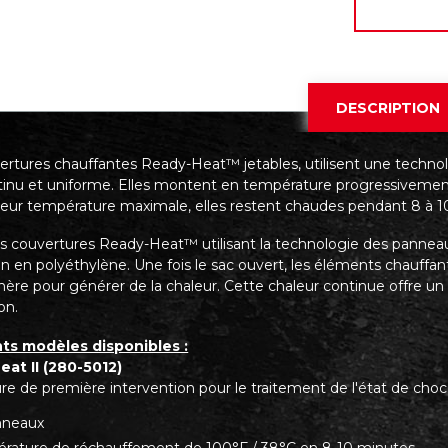
DESCRIPTION
ertures chauffantes Ready-Heat™ jetables, utilisent une techn
ntinu et uniforme. Elles montent en température progressivement
 leur température maximale, elles restent chaudes pendant 8 à 10
es couvertures Ready-Heat™ utilisant la technologie des pannea
on en polyéthylène. Une fois le sac ouvert, les éléments chauffa
hère pour générer de la chaleur. Cette chaleur continue offre u
ion.
ts modèles disponibles :
at II (280-5012)
re de première intervention pour le traitement de l'état de choc
nneaux