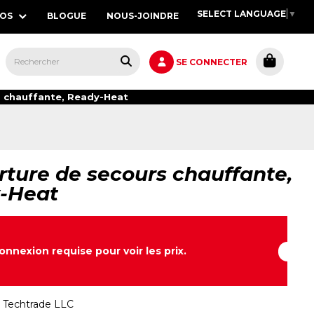
SELECT LANGUAGE
▼
POS
BLOGUE
NOUS-JOINDRE
S,
SE CONNECTER
 chauffante, Ready-Heat
ture de secours chauffante,
-Heat
onnexion requise pour voir les prix.
:
Techtrade LLC