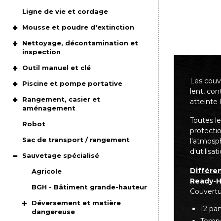
Ligne de vie et cordage
Mousse et poudre d'extinction
Nettoyage, décontamination et
inspection
Outil manuel et clé
Les couv
Piscine et pompe portative
lent, co
Rangement, casier et
atteinte
aménagement
Toutes l
Robot
protecti
Sac de transport / rangement
l'atmosp
d'utilisat
Sauvetage spécialisé
Différen
Agricole
Ready-He
BGH - Bâtiment grande-hauteur
Couvertu
Déversement et matière
12 pa
dangereuse