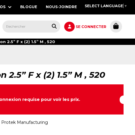
SELECT LANGUAGE
▼
POS
BLOGUE
NOUS-JOINDRE
S,
SE CONNECTER
on 2.5” F x (2) 1.5” M , 520
n 2.5” F x (2) 1.5” M , 520
onnexion requise pour voir les prix.
:
Protek Manufacturing