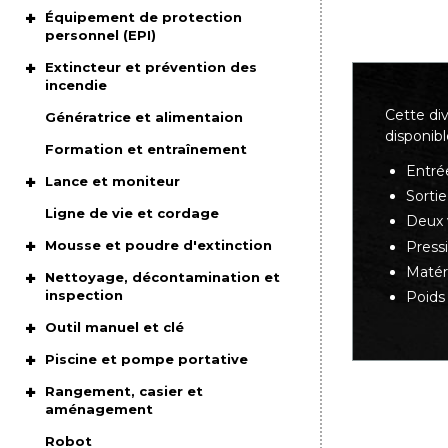
Équipement de protection
personnel (EPI)
Extincteur et prévention des
incendie
Cette div
Génératrice et alimentaion
disponibl
Formation et entraînement
Entrée
Lance et moniteur
Sortie
Ligne de vie et cordage
Deux 
Mousse et poudre d'extinction
Press
Matéri
Nettoyage, décontamination et
inspection
Poids 
Outil manuel et clé
Piscine et pompe portative
Rangement, casier et
aménagement
Robot