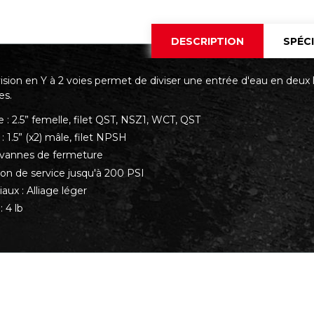
DESCRIPTION
SPÉC
ision en Y à 2 voies permet de diviser une entrée d'eau en deux lig
es.
 : 2.5” femelle, filet QST, NSZ1, WCT, QST
 : 1.5” (x2) mâle, filet NPSH
vannes de fermeture
ion de service jusqu'à 200 PSI
aux : Alliage léger
: 4 lb