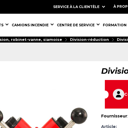
À PRO
SERVICE À LA CLIENTÈLE
S,
ÉQUIPEMENTS,
ÉQUIPEMENTS,
ÉQUIPEMENT
TS
CAMIONS INCENDIE
CENTRE DE SERVICE
FORMATION
sion, robinet-vanne, siamoise
Division-réduction
Divisi
Divisio
C
Fournisseur
Article: