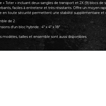
« Toter » incluant deux sangles de transport et 2X (9) blocs de st
bants, faciles à entretenir et très résistants. Offre un moyen rap
e en toute sécurité permettent une stabilité supplémentaire et 
ble de 2
ions d'un bloc hybride : 4" x 4" x 18"
s modèles, tailles et ensemble sont aussi disponibles.