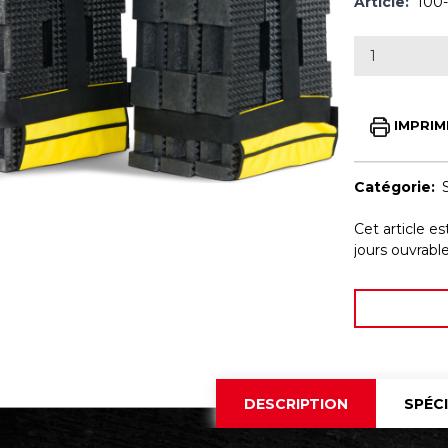
Article:
100-
IMPRIM
Catégorie:
Cet article e
jours ouvrab
DESCRIPTION
SPÉC