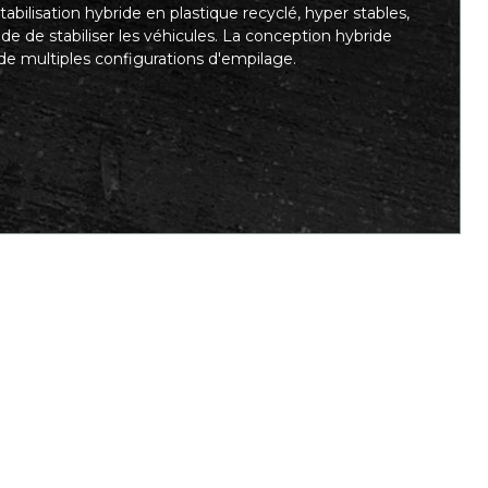
abilisation hybride en plastique recyclé, hyper stables,
ide de stabiliser les véhicules. La conception hybride
de multiples configurations d'empilage.