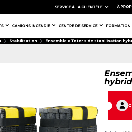
À PRO
SERVICE À LA CLIENTÈLE
S,
ÉQUIPEMENTS,
ÉQUIPEMENTS,
ÉQUIPEMENT
TS
CAMIONS INCENDIE
CENTRE DE SERVICE
FORMATION
n
Stabilisation
Ensemble « Toter » de stabilisation hyb
Ensemb
hybrid
C