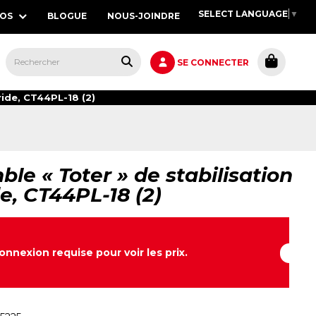
SELECT LANGUAGE
▼
POS
BLOGUE
NOUS-JOINDRE
S,
SE CONNECTER
ride, CT44PL-18 (2)
le « Toter » de stabilisation
e, CT44PL-18 (2)
onnexion requise pour voir les prix.