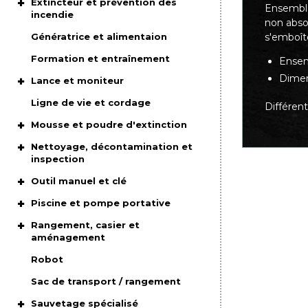
Extincteur et prévention des
Ensemble 
incendie
non absor
s'emboît
Génératrice et alimentaion
Formation et entraînement
Ensem
Dimens
Lance et moniteur
Ligne de vie et cordage
Différent
Mousse et poudre d'extinction
Nettoyage, décontamination et
inspection
Outil manuel et clé
Piscine et pompe portative
Rangement, casier et
aménagement
Robot
Sac de transport / rangement
Sauvetage spécialisé