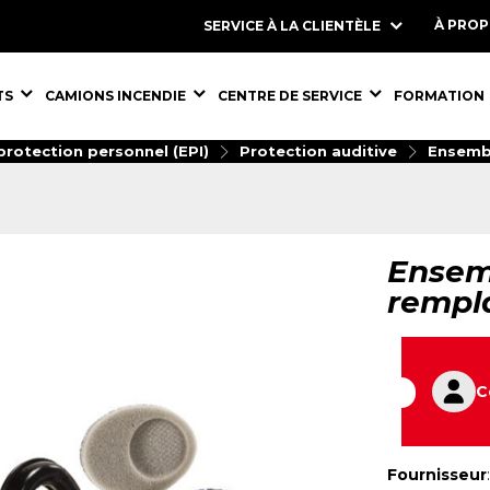
À PRO
SERVICE À LA CLIENTÈLE
S,
ÉQUIPEMENTS,
ÉQUIPEMENTS,
ÉQUIPEMENT
TS
CAMIONS INCENDIE
CENTRE DE SERVICE
FORMATION
rotection personnel (EPI)
Protection auditive
Ensembl
Ensem
rempl
C
Fournisseur