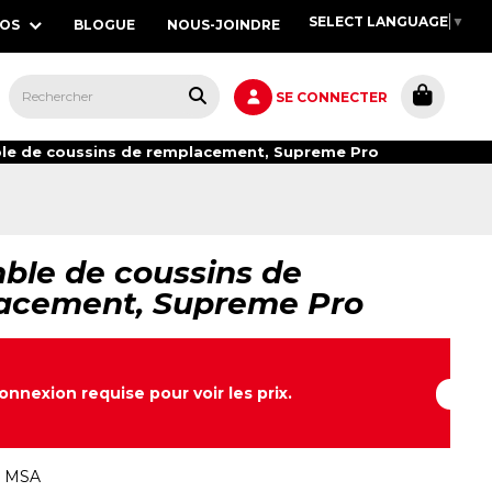
SELECT LANGUAGE
▼
POS
BLOGUE
NOUS-JOINDRE
S,
SE CONNECTER
e de coussins de remplacement, Supreme Pro
ble de coussins de
acement, Supreme Pro
onnexion requise pour voir les prix.
:
MSA