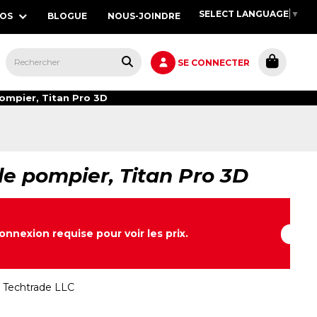
SELECT LANGUAGE
▼
POS
BLOGUE
NOUS-JOINDRE
S,
SE CONNECTER
ompier, Titan Pro 3D
e pompier, Titan Pro 3D
onnexion requise pour voir les prix.
:
Techtrade LLC