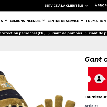
À PRO
SERVICE À LA CLIENTÈLE
S,
ÉQUIPEMENTS,
ÉQUIPEMENTS,
ÉQUIPEMENT
TS
CAMIONS INCENDIE
CENTRE DE SERVICE
FORMATION
rotection personnel (EPI)
Gant de pompier
Gant de p
Gant d
C
Fournisseur
Article: