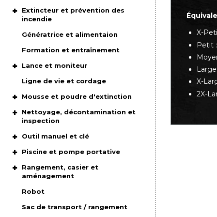
Extincteur et prévention des
Équivale
incendie
X-Peti
Génératrice et alimentaion
Petit
Formation et entraînement
Moyen
Lance et moniteur
Large
Ligne de vie et cordage
X-Lar
2X-La
Mousse et poudre d'extinction
Nettoyage, décontamination et
inspection
Outil manuel et clé
Piscine et pompe portative
Rangement, casier et
aménagement
Robot
Sac de transport / rangement