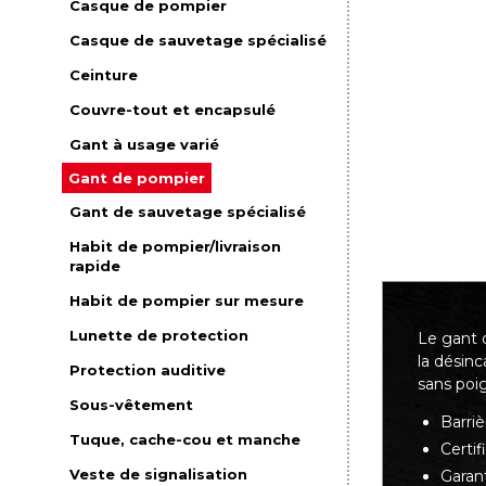
Casque de pompier
Casque de sauvetage spécialisé
Ceinture
Couvre-tout et encapsulé
Gant à usage varié
Gant de pompier
Gant de sauvetage spécialisé
Habit de pompier/livraison
rapide
Habit de pompier sur mesure
Lunette de protection
Le gant 
la désinc
Protection auditive
sans poi
Sous-vêtement
Barri
Tuque, cache-cou et manche
Certi
Veste de signalisation
Garant