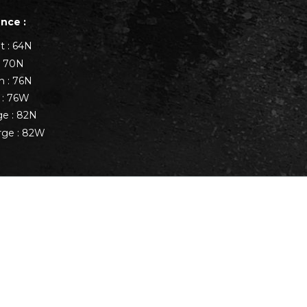
nce :
t : 64N
 : 70N
 : 76N
 : 76W
ge : 82N
rge : 82W