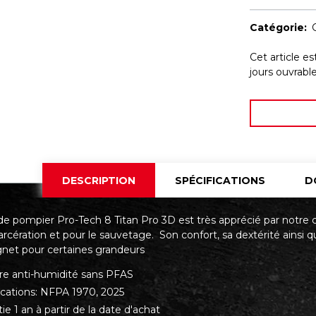
Catégorie:
Cet article e
jours ouvrab
DESCRIPTION
SPÉCIFICATIONS
D
de pompier Pro-Tech 8 Titan Pro 3D est très apprécié par notre 
arcération et pour le sauvetage. Son confort, sa dextérité ainsi q
gnet pour certaines grandeurs
ère anti-humidité sans PFAS
fications: NFPA 1970, 2025
ie 1 an à partir de la date d'achat