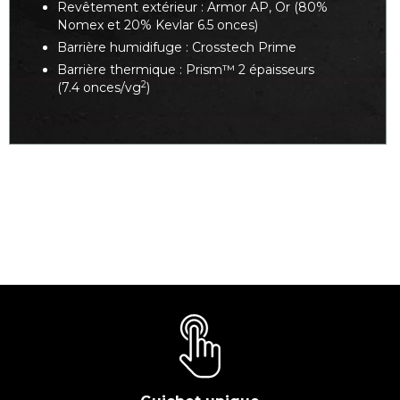
Revêtement extérieur : Armor AP, Or (80%
Nomex et 20% Kevlar 6.5 onces)
Barrière humidifuge : Crosstech Prime
Barrière thermique : Prism™ 2 épaisseurs
2
(7.4 onces/vg
)