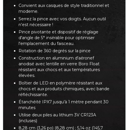
Convient aux casques de style traditionnel et
moderne.
Serrez la pince avec vos doigts. Aucun outil
n'est nécessaire !
Pince pivotante et dispositif de réglage
d'angle de 5° insérable pour optimiser
l'emplacement du faisceau.
Rotation de 360 degrés sur la pince
Construction en aluminium d'aéronef
anodisé avec lentille en verre Boro Float
résistant aux chocs et aux températures
élevées.
Boîtier de LED en polymère résistant aux
chocs et aux produits chimiques, avec bande
réfléchissante.
Étanchéité IPX7 jusqu'à 1 mètre pendant 30
minutes
Utilise deux piles au lithium 3V CR123A
(incluses)
8,28 cm (3,26 po) (8,28 cm) ; 5,14 oz (145,7