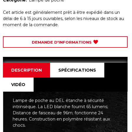
Cet article est généralement prêt à être expédié dans un
délai de 6 à 15 jours ouvrables, selon les niveaux de stock au
moment de la commande.
DEMANDE D'INFORMATIONS
DESCRIPTION
SPÉCIFICATIONS
VIDÉO
Lampe de poche au DEL étanche à sécurité
intrinsèque. La LED blanche fournit 65 lumens;
Distance de faisceau de 96m; fonctionne 24
heures. Construction en polymère résistant aux
chocs.