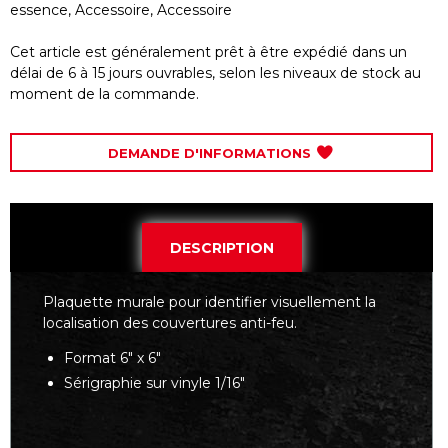
essence
,
Accessoire
,
Accessoire
Cet article est généralement prêt à être expédié dans un
délai de 6 à 15 jours ouvrables, selon les niveaux de stock au
moment de la commande.
DEMANDE D'INFORMATIONS
DESCRIPTION
Plaquette murale pour identifier visuellement la
localisation des couvertures anti-feu.
Format 6" x 6"
Sérigraphie sur vinyle 1/16"