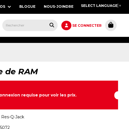
SELECT LANGUAGE
▼
POS
BLOGUE
NOUS-JOINDRE
S,
SE CONNECTER
e de RAM
onnexion requise pour voir les prix.
:
Res-Q-Jack
-5072