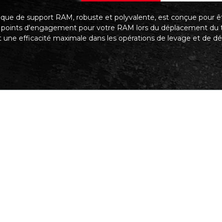
aque de support RAM, robuste et polyvalente, est conçue pour êtr
s points d'engagement pour votre RAM lors du déplacement du tabl
t une efficacité maximale dans les opérations de levage et de dé