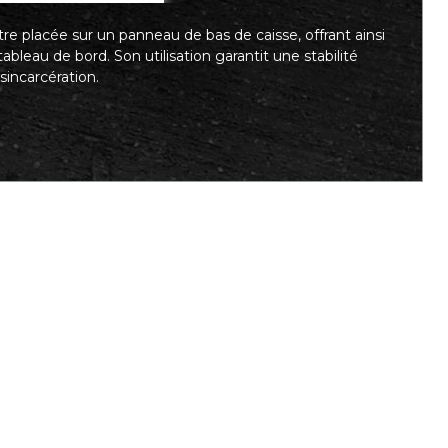
e placée sur un panneau de bas de caisse, offrant ainsi
eau de bord. Son utilisation garantit une stabilité
sincarcération.