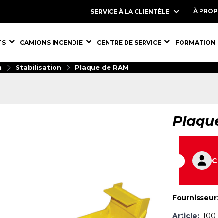
À PRO
SERVICE À LA CLIENTÈLE
S,
ÉQUIPEMENTS,
ÉQUIPEMENTS,
ÉQUIPEMENT
TS
CAMIONS INCENDIE
CENTRE DE SERVICE
FORMATION
n
Stabilisation
Plaque de RAM
Plaqu
C
Fournisseur
Article:
100