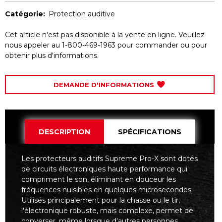
Catégorie:
Protection auditive
Cet article n'est pas disponible à la vente en ligne. Veuillez
nous appeler au 1-800-469-1963 pour commander ou pour
obtenir plus d'informations.
DEMANDE D'INFORMATIONS
DESCRIPTION
SPÉCIFICATIONS
Les protecteurs auditifs Supreme Pro-X sont dotés
de circuits électroniques haute performance qui
compriment le son, éliminant en douceur les
fréquences nuisibles en quelques microsecondes.
Utilisés principalement pour la chasse ou le tir,
l'électronique robuste, mais complexe, permet de
converser, même lorsque d'autres personnes