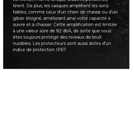
tirent. De plus, les casques amplifient les sons
faibles, comme ceux d'un chien de chasse ou d'un
gibier éloigné, améliorant ainsi votre capacité à
suivre et à chasser. Cette amplification est limitée
à une valeur sûre de 82 dbA, de sorte que vous
êtes toujours protégé des niveaux de bruit
nuisibles. Les protecteurs sont aussi dotés d'un
indice de protection IP67.