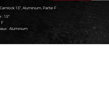
Camlock 1.5”, Aluminium, Partie F
 : 1.5”
 F
iaux : Aluminium