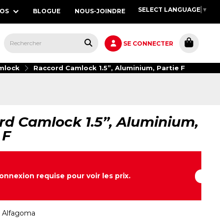
SELECT LANGUAGE
▼
POS
BLOGUE
NOUS-JOINDRE
S,
SE CONNECTER
mlock
Raccord Camlock 1.5”, Aluminium, Partie F
d Camlock 1.5”, Aluminium,
 F
onnexion requise pour voir les prix.
:
Alfagoma