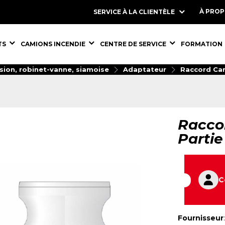
À PRO
SERVICE À LA CLIENTÈLE
S,
ÉQUIPEMENTS,
ÉQUIPEMENTS,
ÉQUIPEMENT
TS
CAMIONS INCENDIE
CENTRE DE SERVICE
FORMATION
sion, robinet-vanne, siamoise
Adaptateur
Raccord Ca
Raccor
Partie
C
Fournisseur